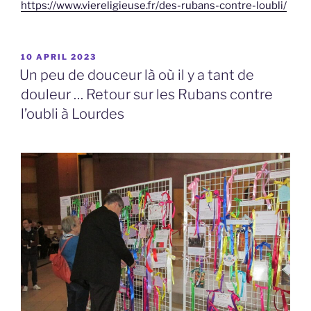
https://www.viereligieuse.fr/des-rubans-contre-loubli/
POSTED
10 APRIL 2023
ON
Un peu de douceur là où il y a tant de
douleur … Retour sur les Rubans contre
l’oubli à Lourdes