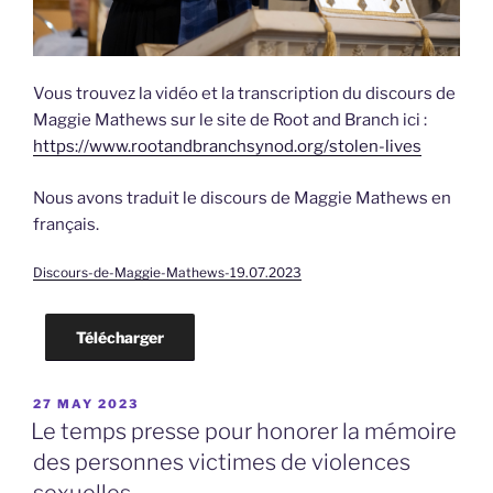
Vous trouvez la vidéo et la transcription du discours de
Maggie Mathews sur le site de Root and Branch ici :
https://www.rootandbranchsynod.org/stolen-lives
Nous avons traduit le discours de Maggie Mathews en
français.
Discours-de-Maggie-Mathews-19.07.2023
Télécharger
POSTED
27 MAY 2023
ON
Le temps presse pour honorer la mémoire
des personnes victimes de violences