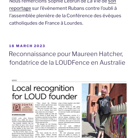
Nous remercions Sophie Lebrun de
La Vie
de
son
reportage
sur l’évènement Rubans contre l’oubli à
l’assemblée plenière de la Conférence des évêques
catholiqudes de France à Lourdes.
POSTED
18 MARCH 2023
ON
Reconnaissance pour Maureen Hatcher,
fondatrice de la LOUDFence en Australie