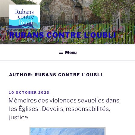
Skip
to
content
RUBANS CONTRE L'OUBLI
Menu
AUTHOR:
RUBANS CONTRE L'OUBLI
POSTED
10 OCTOBER 2023
ON
Mémoires des violences sexuelles dans
les Églises : Devoirs, responsabilités,
justice